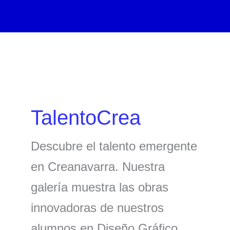
Ir
al
contenido
TalentoCrea
Descubre el talento emergente
en Creanavarra. Nuestra
galería muestra las obras
innovadoras de nuestros
alumnos en Diseño Gráfico,