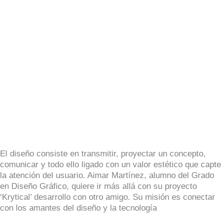
la
idea
de
crear
una
comunidad
de
Diseño
y
Tecnología
por
el
alumno
Aimar
El diseño consiste en transmitir, proyectar un concepto,
Martínez
comunicar y todo ello ligado con un valor estético que capte
la atención del usuario. Aimar Martínez, alumno del Grado
en Diseño Gráfico, quiere ir más allá con su proyecto
‘Krytical’ desarrollo con otro amigo. Su misión es conectar
con los amantes del diseño y la tecnología