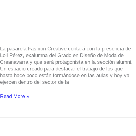
siempre
la
silueta
y
lo
que
más
favorece
La pasarela Fashion Creative contará con la presencia de
a
Loli Pérez, exalumna del Grado en Diseño de Moda de
cada
Creanavarra y que será protagonista en la sección alumni.
clienta”
Un espacio creado para destacar el trabajo de los que
hasta hace poco están formándose en las aulas y hoy ya
ejercen dentro del sector de la
Read More »
‘Krytical’