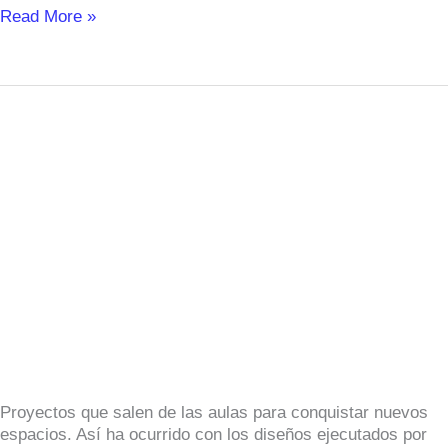
Read More »
Las
diseños
de
los
alumnos
Martín
Lasaga
y
Pablo
Olloqui
forman
parte
del
Proyectos que salen de las aulas para conquistar nuevos
mobiliario
espacios. Así ha ocurrido con los diseños ejecutados por