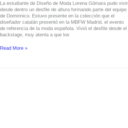
La estudiante de Diseño de Moda Lorena Gómara pudo vivir
desde dentro un desfile de altura formando parte del equipo
de Dominnico. Estuvo presente en la colección que el
diseñador catalán presentó en la MBFW Madrid, el evento
de referencia de la moda española. Vivió el desfile desde el
backstage, muy atenta a que los
Read More »
Vivir
desde
dentro
el
desfile
de
Maison