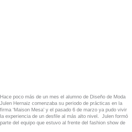
Mesa
por
el
alumno
de
Moda
Julen
Hernáiz
Hace poco más de un mes el alumno de Diseño de Moda
Julen Hernaiz comenzaba su periodo de prácticas en la
firma ‘Maison Mesa’ y el pasado 6 de marzo ya pudo vivir
la experiencia de un desfile al más alto nivel. Julen formó
parte del equipo que estuvo al frente del fashion show de