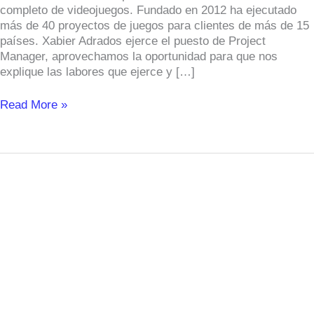
completo de videojuegos. Fundado en 2012 ha ejecutado
de
más de 40 proyectos de juegos para clientes de más de 15
BraveZebra
países. Xabier Adrados ejerce el puesto de Project
estudio
Manager, aprovechamos la oportunidad para que nos
especializado
explique las labores que ejerce y […]
en
el
desarrollo
Read More »
de
videojuegos
La
alumna
Lorena
Gómara
vive
el
desfile
de