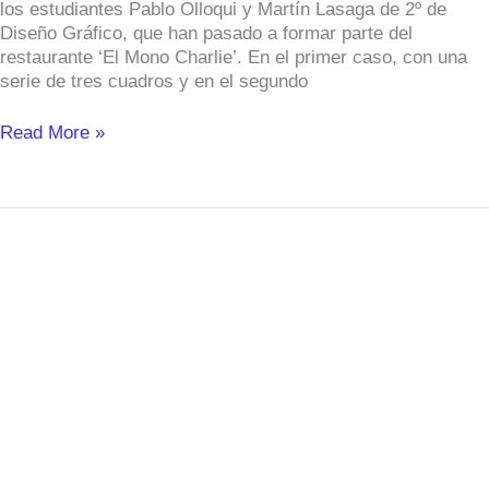
del
los estudiantes Pablo Olloqui y Martín Lasaga de 2º de
restaurante
Diseño Gráfico, que han pasado a formar parte del
‘El
restaurante ‘El Mono Charlie’. En el primer caso, con una
Mono
serie de tres cuadros y en el segundo
Charlie’
Read More »
“El
estilo
de
mis
looks
es
femenino,
intento
cuidar