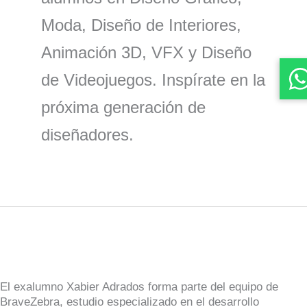
Moda, Diseño de Interiores,
Animación 3D, VFX y Diseño
de Videojuegos. Inspírate en la
próxima generación de
diseñadores.
Xabier
Adrados,
alumni
de
Creanavarra,
El exalumno Xabier Adrados forma parte del equipo de
Project
BraveZebra, estudio especializado en el desarrollo
Manager