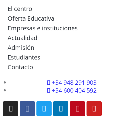
El centro
Oferta Educativa
Empresas e instituciones
Actualidad
Admisión
Estudiantes
Contacto
+34 948 291 903
+34 600 404 592
I
F
T
L
P
Y
n
a
w
i
i
o
s
c
i
n
n
u
t
e
t
k
t
t
a
b
t
e
e
u