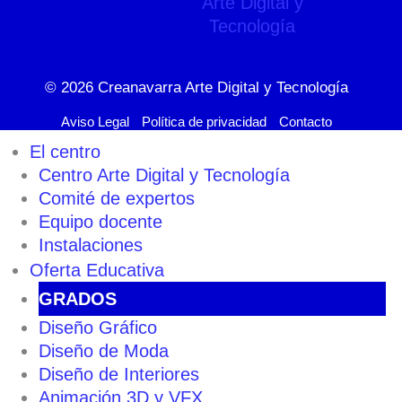
© 2026
Creanavarra Arte Digital y Tecnología
Aviso Legal
Política de privacidad
Contacto
El centro
Centro Arte Digital y Tecnología
Comité de expertos
Equipo docente
Instalaciones
Oferta Educativa
GRADOS
Diseño Gráfico
Diseño de Moda
Diseño de Interiores
Animación 3D y VFX