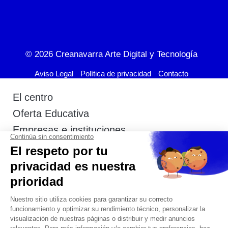
© 2026
Creanavarra Arte Digital y Tecnología
Aviso Legal
Política de privacidad
Contacto
El centro
Oferta Educativa
Empresas e instituciones
Actualidad
Admisión
Estudiantes
Contacto
+34 948 291 903