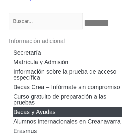
B
u
s
c
Información adicional
a
Secretaría
r
Matrícula y Admisión
Información sobre la prueba de acceso
específica
Becas Crea – Infórmate sin compromiso
Curso gratuito de preparación a las
pruebas
Becas y Ayudas
Alumnos internacionales en Creanavarra
Erasmus