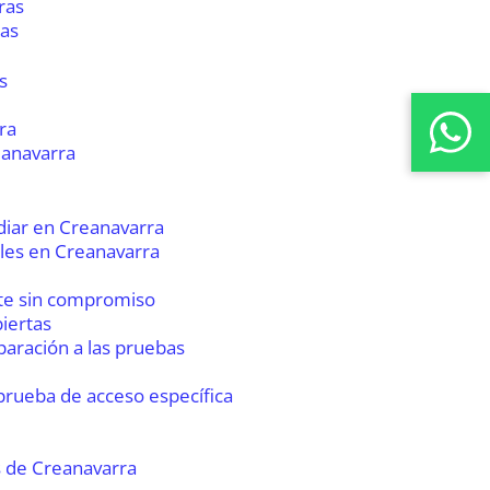
ras
cas
s
ra
eanavarra
diar en Creanavarra
les en Creanavarra
te sin compromiso
iertas
paración a las pruebas
prueba de acceso específica
 de Creanavarra