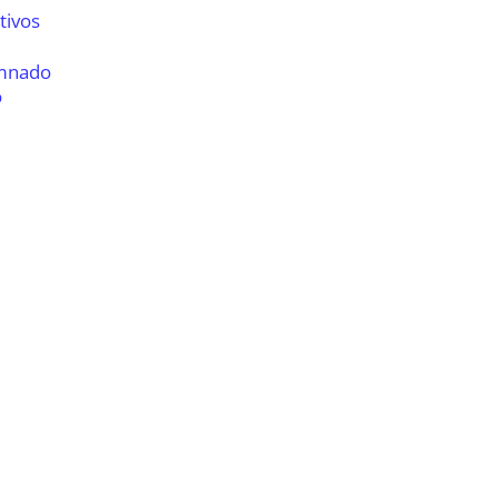
tivos
umnado
o