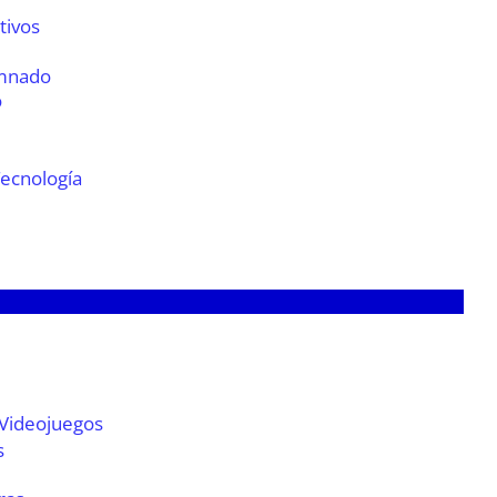
tivos
umnado
o
Tecnología
 Videojuegos
s