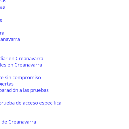
ras
cas
s
ra
eanavarra
diar en Creanavarra
les en Creanavarra
te sin compromiso
iertas
paración a las pruebas
prueba de acceso específica
 de Creanavarra