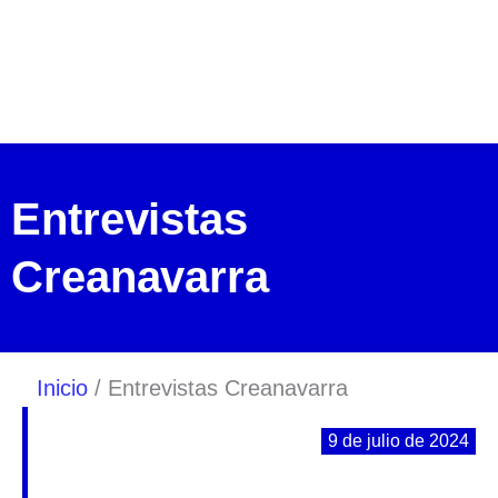
Ir
al
contenido
Entrevistas
Creanavarra
Inicio
Entrevistas Creanavarra
P
P
P
9 de julio de 2024
á
á
á
g
g
g