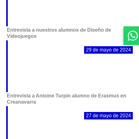
i
i
i
n
n
n
a
a
a
Entrevista a nuestros alumnos de Diseño de
Videojuegos
29 de mayo de 2024
Entrevista a Antoine Turpin alumno de Erasmus en
Creanavarra
27 de mayo de 2024