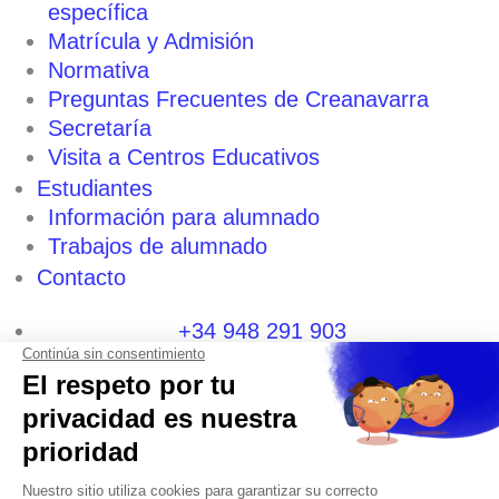
específica
Matrícula y Admisión
Normativa
Preguntas Frecuentes de Creanavarra
Secretaría
Visita a Centros Educativos
Estudiantes
Información para alumnado
Trabajos de alumnado
Contacto
+34 948 291 903
+34 600 404 592
I
F
T
L
P
Y
n
a
w
i
i
o