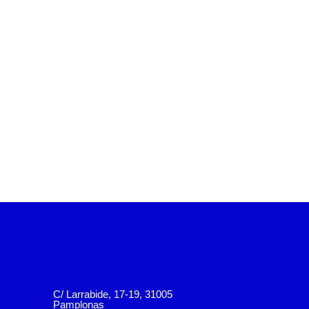
C/ Larrabide, 17-19, 31005
Pamplonas