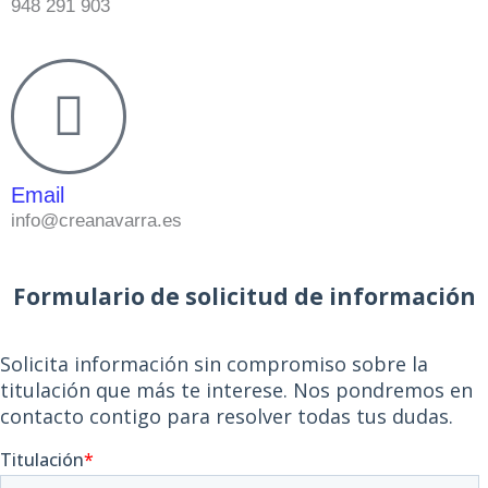
948 291 903
Email
info@creanavarra.es