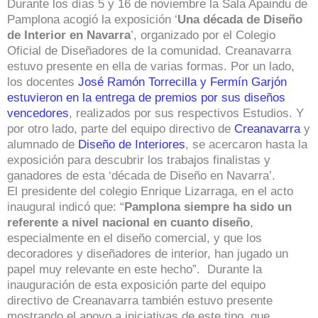
Durante los días 5 y 16 de noviembre la Sala Apaindu de
Pamplona acogió la exposición ‘
Una década de Diseño
de Interior en Navarra
’, organizado por el Colegio
Oficial de Diseñadores de la comunidad. Creanavarra
estuvo presente en ella de varias formas. Por un lado,
los docentes
José Ramón Torrecilla y Fermín Garjón
estuvieron en la entrega de premios por sus diseños
vencedores
, realizados por sus respectivos Estudios. Y
por otro lado, parte del equipo directivo de
Creanavarra
y
alumnado de
Diseño de Interiores
, se acercaron hasta la
exposición para descubrir los trabajos finalistas y
ganadores de esta ‘década de Diseño en Navarra’.
El presidente del colegio Enrique Lizarraga, en el acto
inaugural indicó que: “
Pamplona siempre ha sido un
referente a nivel nacional en cuanto diseño
,
especialmente en el diseño comercial, y que los
decoradores y diseñadores de interior, han jugado un
papel muy relevante en este hecho”. Durante la
inauguración de esta exposición parte del equipo
directivo de Creanavarra también estuvo presente
mostrando el apoyo a iniciativas de este tipo, que