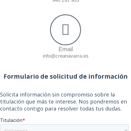
948 291 903
Email
info@creanavarra.es