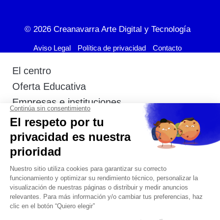
© 2026
Creanavarra Arte Digital y Tecnología
Aviso Legal
Política de privacidad
Contacto
El centro
Oferta Educativa
Empresas e instituciones
Actualidad
Admisión
Estudiantes
Contacto
+34 948 291 903
+34 600 404 592