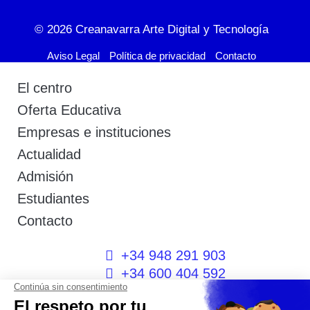
© 2026
Creanavarra Arte Digital y Tecnología
Aviso Legal
Política de privacidad
Contacto
El centro
Oferta Educativa
Empresas e instituciones
Actualidad
Admisión
Estudiantes
Contacto
+34 948 291 903
+34 600 404 592
I
F
T
L
P
Y