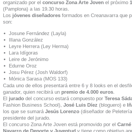
organizado por el
concurso Zona Arte Joven
el próximo
(Pamplona) a las 19.30 horas.
Los
jóvenes diseñadores
formados en Creanavarra que pa
son:
Josune Fernández (Layla)
Illana González
Leyre Herrera (Ley Herma)
Lara Idígoras
Leire de Jerónimo
Edurne Oroz
Josu Pérez (Josh Waldorf)
Mónica Sarasa (MOS 133)
Cada uno de ellos presentará entre 6 y 8 looks en el desfile
ganador, quien recibirá un
premio de 4.000 euros
.
El
jurado
del concurso estará compuesto por
Teresa Sád
Fashion Business School),
José Luis Díez
(bloguero) e
Iñ
los que se sumará
Jesús Lorenzo
(diseñador de Peleterí
presidente del jurado.
El concurso Zona Arte Joven está promovido por el
Carné 
Navarro de Deporte y Juventud
y tiene como objetivo ap