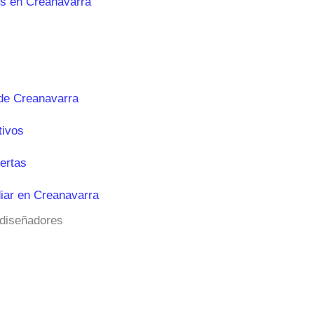
es en Creanavarra
de Creanavarra
tivos
ertas
iar en Creanavarra
 diseñadores