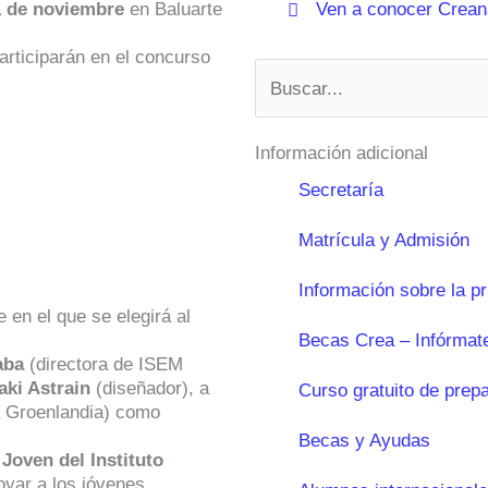
1 de noviembre
en Baluarte
Ven a conocer Creana
rticiparán en el concurso
Buscar
Información adicional
Secretaría
Matrícula y Admisión
Información sobre la p
 en el que se elegirá al
Becas Crea – Infórmat
aba
(directora de ISEM
aki Astrain
(diseñador), a
Curso gratuito de prep
a Groenlandia) como
Becas y Ayudas
Joven del Instituto
oyar a los jóvenes