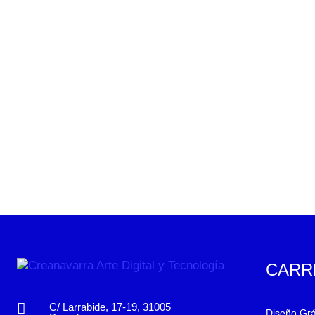
CARR
C/ Larrabide, 17-19, 31005
Diseño Grá