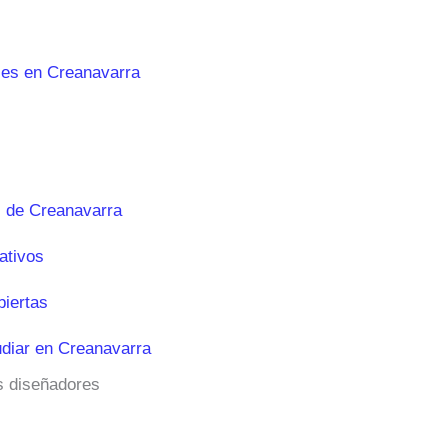
les en Creanavarra
 de Creanavarra
ativos
biertas
diar en Creanavarra
os diseñadores