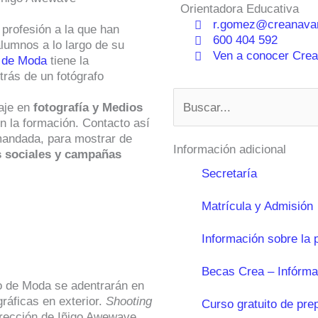
Orientadora Educativa
r.gomez@creanavar
 profesión a la que han
600 404 592
lumnos a lo largo de su
Ven a conocer Crean
l de Moda
tiene la
trás de un fotógrafo
Buscar
aje en
fotografía y Medios
n la formación. Contacto así
mandada, para mostrar de
Información adicional
s sociales y campañas
Secretaría
Matrícula y Admisión
Información sobre la 
Becas Crea – Infórma
ño de Moda se adentrarán en
gráficas en exterior.
Shooting
Curso gratuito de pre
irección de Iñigo Awewave