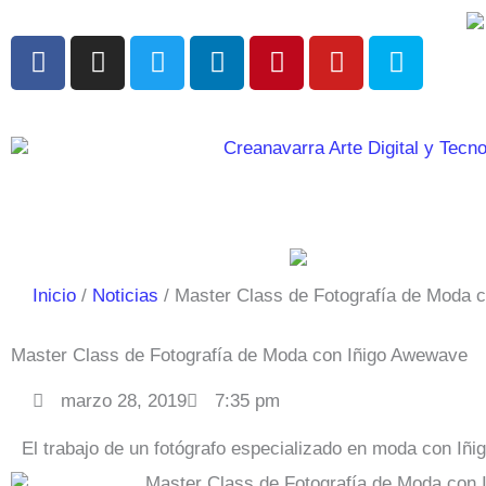
Ir
al
F
I
T
L
P
Y
S
contenido
a
n
w
i
i
o
k
c
s
i
n
n
u
y
e
t
t
k
t
t
p
b
a
t
e
e
u
e
o
g
e
d
r
b
o
r
r
i
e
e
k
a
n
s
m
t
Inicio
Noticias
Master Class de Fotografía de Moda 
Master Class de Fotografía de Moda con Iñigo Awewave
marzo 28, 2019
7:35 pm
El trabajo de un fotógrafo especializado en moda con I