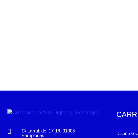
CARR
C/ Larrabide, 17-19, 31005
Diseño Grá
Pamplonas