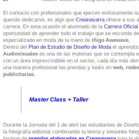
El contacto con profesionales que ejercen exitosamente la
querido dedicarse, es algo que
Creanavarra
ofrece a sus a
carrera. En esta ocasión el alumnado de la
Carrera Oficia
oportunidad de aprender todo el trabajo que se esconde de
especializado en moda de la mano de
Iñigo Awewave.
Dentro del
Plan de Estudio de Diseño de Moda
el aprendiz
Audiovisuales
es una de las materias que se contempla e
con un área imprescindible en el sector, cada día más de
una manera profesional las prendas y looks en
web, rede
publicitarias.
Master Class + Taller
Durante la Jornada del 1 de abril las estudiantes de Dise
la fotografía editorial combinando la teoría y sesiones foto
fashion
de
prendas elaboradas en Creanavarra
bajo la d