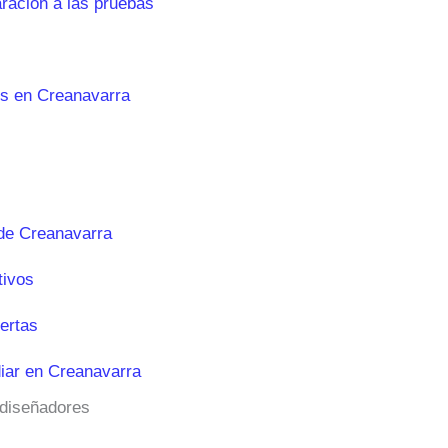
aración a las pruebas
es en Creanavarra
de Creanavarra
tivos
ertas
iar en Creanavarra
 diseñadores