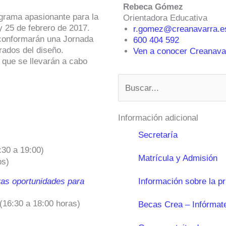
Rebeca Gómez
grama apasionante para la
Orientadora Educativa
y 25 de febrero de 2017.
r.gomez@creanavarra.e
d conformarán una Jornada
600 404 592
rados del diseño.
Ven a conocer Creanavar
 que se llevarán a cabo
Buscar
Información adicional
Secretaría
:30 a 19:00)
Matrícula y Admisión
os)
vas oportunidades para
Información sobre la p
(16:30 a 18:00 horas)
Becas Crea – Infórmat