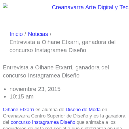
Ir
al
contenido
Inicio
Noticias
Entrevista a Oihane Etxarri, ganadora del
concurso Instagramea Diseño
Entrevista a Oihane Etxarri, ganadora del
concurso Instagramea Diseño
noviembre 23, 2015
10:15 am
Oihane Etxarri
es alumna de
Diseño de Moda
en
Creanavarra Centro Superior de Diseño y es la ganadora
del
concurso Instagramea Diseño
que animaba a los
seguidores de esta red social a que sintetizaran en una