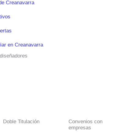
de Creanavarra
tivos
ertas
iar en Creanavarra
 diseñadores
Doble Titulación
Convenios con
empresas