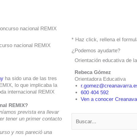
 Concurso nacional REMIX
* Haz click, rellena el form
oncurso nacional REMIX
¿Podemos ayudarte?
Orientación educativa de l
Rebeca Gómez
ay
ha sido una de las tres
Orientadora Educativa
EMIX, lo que implicaba la
r.gomez@creanavarra.e
oda internacional REMIX
600 404 592
Ven a conocer Creanavar
ional REMIX?
níamos prevista era llevar
Buscar
er tener un primer contacto
urso y nos pareció una