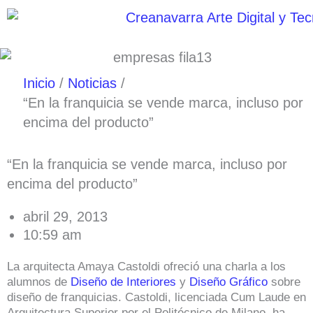
Ir
al
contenido
Inicio
Noticias
“En la franquicia se vende marca, incluso por
encima del producto”
“En la franquicia se vende marca, incluso por
encima del producto”
abril 29, 2013
10:59 am
La arquitecta Amaya Castoldi ofreció una charla a los
alumnos de
Diseño de Interiores
y
Diseño Gráfico
sobre
diseño de franquicias. Castoldi, licenciada Cum Laude en
Arquitectura Superior por el Politécnico de Milano, ha