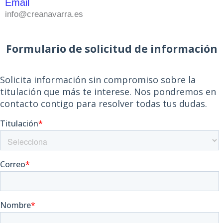
Email
info@creanavarra.es