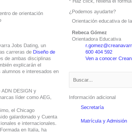
* Haz click, rellena el form
¿Podemos ayudarte?
ntro de orientación
o
Orientación educativa de l
Rebeca Gómez
Orientadora Educativa
arra Jobs Dating, un
r.gomez@creanavarr
las carreras de
Diseño de
600 404 592
es de ambas disciplinas
Ven a conocer Creana
mbién explicarán el
s alumnos e interesados en
Buscar
 de ADN DESIGN y
marcas líder como AEG,
Información adicional
Secretaría
nimo, el Chicago
sido galardonado y Cuenta
Matrícula y Admisión
onales e internacionales.
Formada en Italia, ha