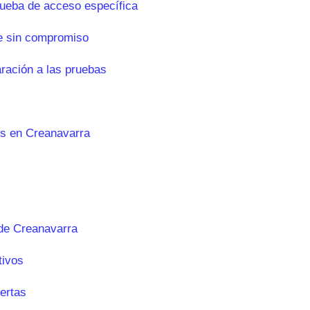
rueba de acceso específica
e sin compromiso
aración a las pruebas
es en Creanavarra
de Creanavarra
tivos
ertas