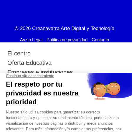
© 2026
Creanavarra Arte Digital y Tecnología
Aviso Legal
Política de privacidad
Contacto
El centro
Oferta Educativa
Empresas e instituciones
Actualidad
Admisión
Estudiantes
Contacto
+34 948 291 903