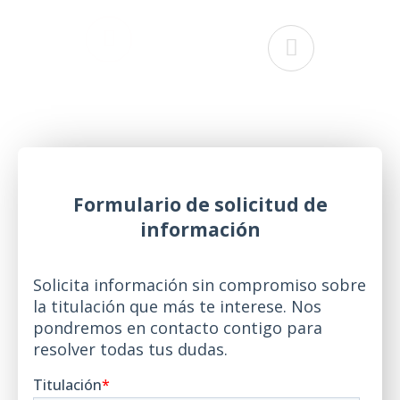
Teléfono
Email
948 291 903
info@creanavarra.es