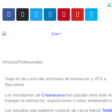
Ir
al
F
I
T
L
P
Y
S
contenido
a
n
w
i
i
o
k
c
s
i
n
n
u
y
e
t
t
k
t
t
p
b
a
t
e
e
u
e
o
g
e
d
r
b
o
r
r
i
e
e
k
a
n
s
m
t
#VisitasProfesionales
Viaje fin de curso del alumnado de Animación y VFX a
Barcelona
Los estudiantes de
Creanavarra
han pasado unos días en 
trabajan la animación, exposiciones o sitios emblemátic
Los estudios que pudieron conocer de cerca fueron
Teid