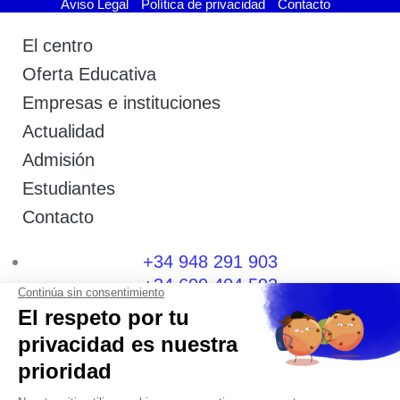
Aviso Legal
Política de privacidad
Contacto
El centro
Oferta Educativa
Empresas e instituciones
Actualidad
Admisión
Estudiantes
Contacto
+34 948 291 903
+34 600 404 592
I
F
T
L
P
Y
n
a
w
i
i
o
s
c
i
n
n
u
t
e
t
k
t
t