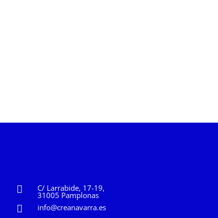
C/ Larrabide, 17-19,
31005 Pamplonas
info@creanavarra.es