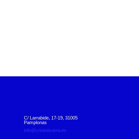
C/ Larrabide, 17-19, 31005
Pamplonas
info@creanavarra.es