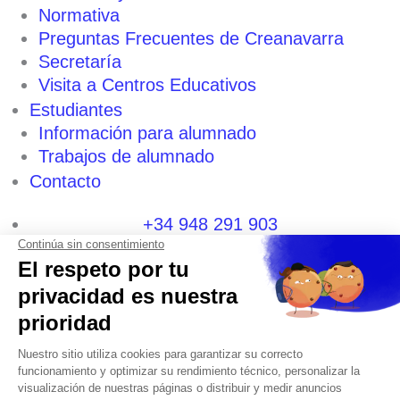
Normativa
Preguntas Frecuentes de Creanavarra
Secretaría
Visita a Centros Educativos
Estudiantes
Información para alumnado
Trabajos de alumnado
Contacto
+34 948 291 903
+34 600 404 592
I
F
T
L
P
Y
n
a
w
i
i
o
s
c
i
n
n
u
t
e
t
k
t
t
a
b
t
e
e
u
g
o
e
d
r
b