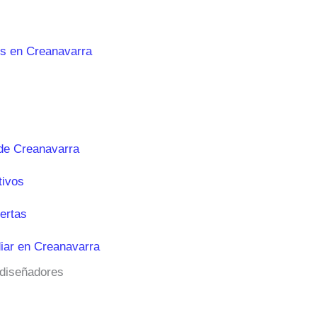
es en Creanavarra
de Creanavarra
tivos
ertas
iar en Creanavarra
 diseñadores