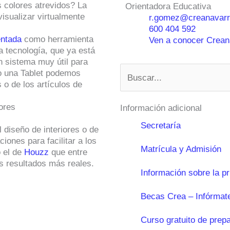
s colores atrevidos? La
Orientadora Educativa
isualizar virtualmente
r.gomez@creanavarr
600 404 592
entada
como herramienta
Ven a conocer Creana
a tecnología, que ya está
n sistema muy útil para
Buscar
 o una Tablet podemos
 o de los artículos de
Información adicional
Secretaría
diseño de interiores o de
iones para facilitar a los
Matrícula y Admisión
 el de
Houzz
que entre
s resultados más reales.
Información sobre la p
Becas Crea – Infórmat
Curso gratuito de prep