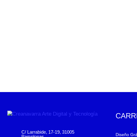
CARR
C/ Larrabide, 17-19, 31005
Diseño Grá
Pamplonas