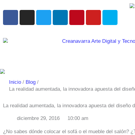
Ir
al
F
I
T
L
P
Y
S
contenido
a
n
w
i
i
o
k
c
s
i
n
n
u
y
e
t
t
k
t
t
p
b
a
t
e
e
u
e
o
g
e
d
r
b
o
r
r
i
e
e
k
a
n
s
m
t
Inicio
Blog
La realidad aumentada, la innovadora apuesta del diseño
La realidad aumentada, la innovadora apuesta del diseño d
diciembre 29, 2016
10:00 am
¿No sabes dónde colocar el sofá o el mueble del salón? ¿