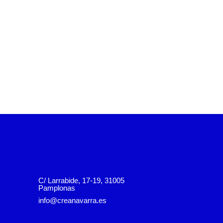
C/ Larrabide, 17-19, 31005
Pamplonas
info@creanavarra.es