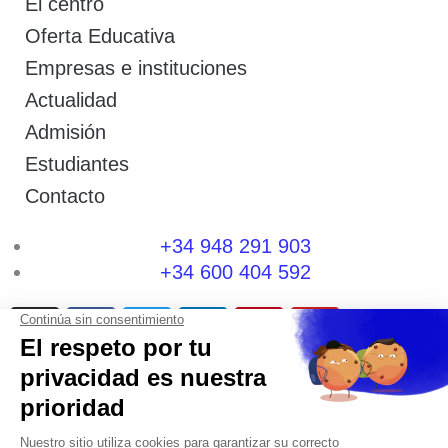
El centro
Oferta Educativa
Empresas e instituciones
Actualidad
Admisión
Estudiantes
Contacto
+34 948 291 903
+34 600 404 592
I
F
T
L
P
Y
n
a
w
i
i
o
s
c
i
n
n
u
t
e
t
k
t
t
a
b
t
e
e
u
g
o
e
d
r
b