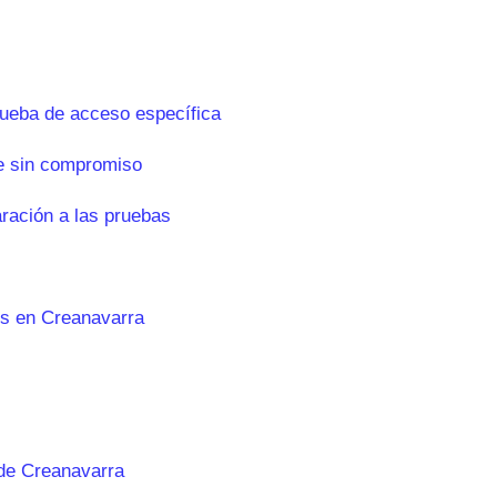
rueba de acceso específica
e sin compromiso
aración a las pruebas
es en Creanavarra
de Creanavarra