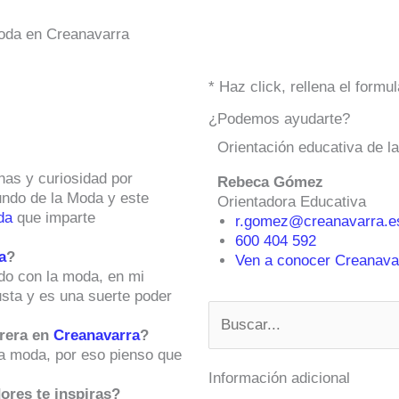
Moda en Creanavarra
* Haz click, rellena el form
¿Podemos ayudarte?
Orientación educativa de l
nas y curiosidad por
Rebeca Gómez
mundo de la Moda y este
Orientadora Educativa
da
que imparte
r.gomez@creanavarra.e
600 404 592
a
?
Ven a conocer Creanavar
ado con la moda, en mi
usta y es una suerte poder
Buscar
rrera en
Creanavarra
?
la moda, por eso pienso que
Información adicional
ores te inspiras?