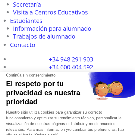
Secretaría
Visita a Centros Educativos
Estudiantes
Información para alumnado
Trabajos de alumnado
Contacto
+34 948 291 903
+34 600 404 592
I
F
T
L
P
Y
n
a
w
i
i
o
s
c
i
n
n
u
t
e
t
k
t
t
a
b
t
e
e
u
g
o
e
d
r
b
r
o
r
i
e
e
a
k
n
s