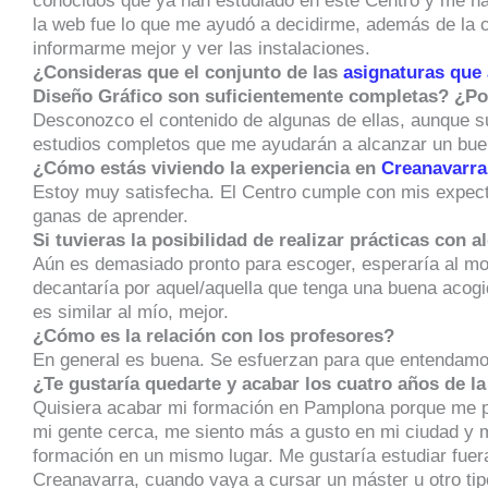
conocidos que ya han estudiado en este Centro y me ha
la web fue lo que me ayudó a decidirme, además de la ci
informarme mejor y ver las instalaciones.
¿Consideras que el conjunto de las
asignaturas que 
Diseño Gráfico son suficientemente completas? ¿Po
Desconozco el contenido de algunas de ellas, aunque s
estudios completos que me ayudarán a alcanzar un buen
¿Cómo estás viviendo la experiencia en
Creanavarra
Estoy muy satisfecha. El Centro cumple con mis expec
ganas de aprender.
Si tuvieras la posibilidad de realizar prácticas con 
Aún es demasiado pronto para escoger, esperaría al mo
decantaría por aquel/aquella que tenga una buena acogi
es similar al mío, mejor.
¿Cómo es la relación con los profesores?
En general es buena. Se esfuerzan para que entendamos 
¿Te gustaría quedarte y acabar los cuatro años de 
Quisiera acabar mi formación en Pamplona porque me p
mi gente cerca, me siento más a gusto en mi ciudad y 
formación en un mismo lugar. Me gustaría estudiar fuera
Creanavarra, cuando vaya a cursar un máster u otro tip