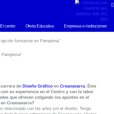
El centro
Oferta Educativa
Empresas e instituciones
a opción formarme en Pamplona”
n Pamplona”
 carrera de
Diseño Gráfico
en
Creanavarra
. Éste
con su experiencia en el Centro y con la labor
dades que ofrecen colgando los apuntes en el
r en Creanavarra?
 relacionado con las artes y/o el diseño. Tengo