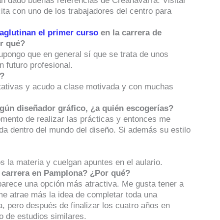
n dado buenas referencias de Creanavarra. Visitar
ta con uno de los trabajadores del centro para
aglutinan el primer curso
en la carrera de
r qué?
upongo que en general sí que se trata de unos
 futuro profesional.
?
tativas y acudo a clase motivada y con muchas
algún diseñador gráfico, ¿a quién escogerías?
mento de realizar las prácticas y entonces me
da dentro del mundo del diseño. Si además su estilo
la materia y cuelgan apuntes en el aulario.
la carrera en Pamplona? ¿Por qué?
arece una opción más atractiva. Me gusta tener a
me atrae más la idea de completar toda una
, pero después de finalizar los cuatro años en
o de estudios similares.