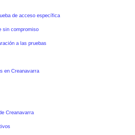
rueba de acceso específica
e sin compromiso
aración a las pruebas
es en Creanavarra
de Creanavarra
tivos