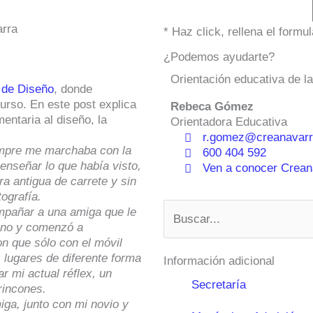
arra
* Haz click, rellena el form
¿Podemos ayudarte?
Orientación educativa de l
 de Diseño
, donde
urso. En este post explica
Rebeca Gómez
ntaria al diseño, la
Orientadora Educativa
r.gomez@creanavarr
empre me marchaba con la
600 404 592
enseñar lo que había visto,
Ven a conocer Creana
ra antigua de carrete y sin
ografía.
Buscar
pañar a una amiga que le
ano y comenzó a
n que sólo con el móvil
s lugares de diferente forma
Información adicional
r mi actual réflex, un
Secretaría
rincones.
iga, junto con mi novio y