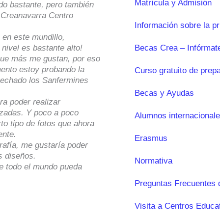
Matrícula y Admisión
do bastante, pero también
 Creanavarra Centro
Información sobre la p
en este mundillo,
Becas Crea – Infórmat
nivel es bastante alto!
 que más me gustan, por eso
ento estoy probando la
Curso gratuito de prep
ovechado los Sanfermines
Becas y Ayudas
ra poder realizar
nzadas. Y poco a poco
Alumnos internacional
to tipo de fotos que ahora
ente.
Erasmus
grafía, me gustaría poder
s diseños.
Normativa
ue todo el mundo pueda
Preguntas Frecuentes 
Visita a Centros Educa