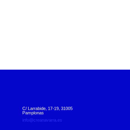
C/ Larrabide, 17-19, 31005
Pamplonas
info@creanavarra.es