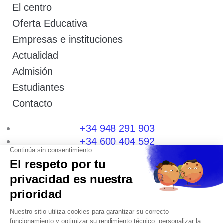
El centro
Oferta Educativa
Empresas e instituciones
Actualidad
Admisión
Estudiantes
Contacto
+34 948 291 903
+34 600 404 592
I
F
T
L
P
Y
n
a
w
i
i
o
s
c
i
n
n
u
t
e
t
k
t
t
a
b
t
e
e
u