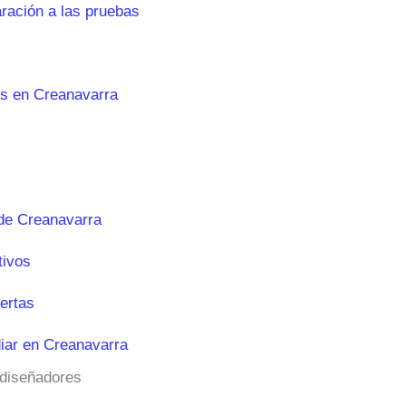
aración a las pruebas
es en Creanavarra
de Creanavarra
tivos
ertas
iar en Creanavarra
 diseñadores