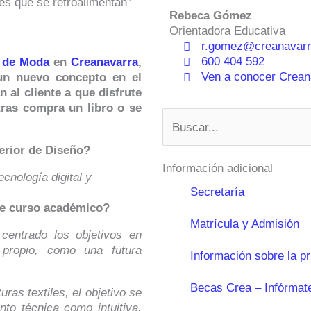
es que se retroalimentan”
Rebeca Gómez
Orientadora Educativa
r.gomez@creanavarr
600 404 592
o de Moda
en
Creanavarra
,
Ven a conocer Creana
un nuevo concepto en el
 al cliente a que disfrute
tras compra un libro o se
Buscar
erior de Diseño?
Información adicional
ecnología digital y
Secretaría
te curso académico?
Matrícula y Admisión
 centrado los objetivos en
 propio, como una futura
Información sobre la p
Becas Crea – Infórmat
ras textiles, el objetivo se
nto técnica como intuitiva,