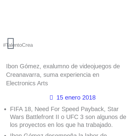
Ir
al
contenido
#TalentoCrea
Ibon Gómez, exalumno de videojuegos de
Creanavarra, suma experiencia en
Electronics Arts
15 enero 2018
FIFA 18, Need For Speed Payback, Star
Wars Battlefront II o UFC 3 son algunos de
los proyectos en los que ha trabajado.
Ibon Gómez desempeña la labor de