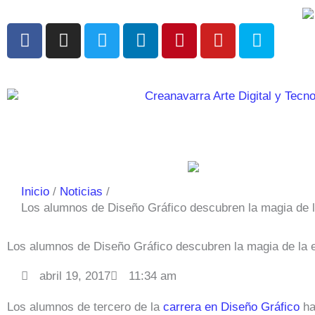
Ir
al
F
I
T
L
P
Y
S
contenido
a
n
w
i
i
o
k
c
s
i
n
n
u
y
e
t
t
k
t
t
p
b
a
t
e
e
u
e
o
g
e
d
r
b
o
r
r
i
e
e
k
a
n
s
m
t
Inicio
Noticias
Los alumnos de Diseño Gráfico descubren la magia de 
Los alumnos de Diseño Gráfico descubren la magia de la 
abril 19, 2017
11:34 am
Los alumnos de tercero de la
carrera en Diseño Gráfico
ha