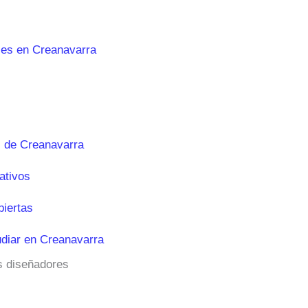
les en Creanavarra
 de Creanavarra
ativos
biertas
diar en Creanavarra
os diseñadores