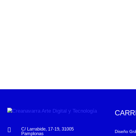
CARR
C/ Larrabide, 17-19, 31005
Diseño Grá
Pamplonas