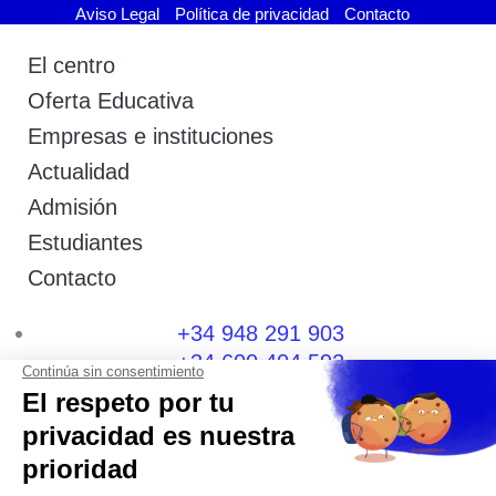
Aviso Legal
Política de privacidad
Contacto
El centro
Oferta Educativa
Empresas e instituciones
Actualidad
Admisión
Estudiantes
Contacto
+34 948 291 903
+34 600 404 592
I
F
T
L
P
Y
n
a
w
i
i
o
s
c
i
n
n
u