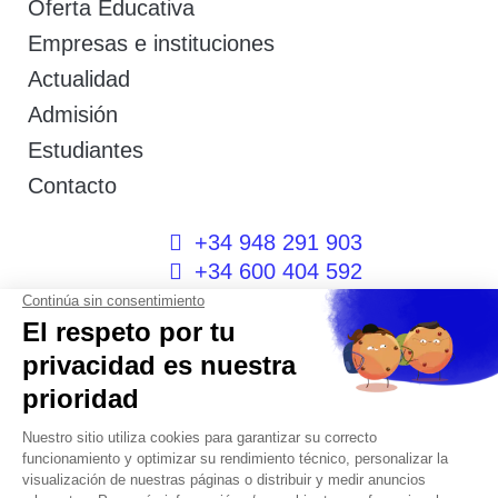
Oferta Educativa
Empresas e instituciones
Actualidad
Admisión
Estudiantes
Contacto
+34 948 291 903
+34 600 404 592
I
F
T
L
P
Y
n
a
w
i
i
o
s
c
i
n
n
u
t
e
t
k
t
t
a
b
t
e
e
u
g
o
e
d
r
b
r
o
r
i
e
e