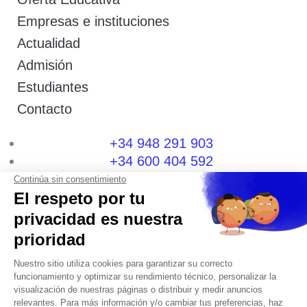
Empresas e instituciones
Actualidad
Admisión
Estudiantes
Contacto
+34 948 291 903
+34 600 404 592
I
F
T
L
P
Y
n
a
w
i
i
o
s
c
i
n
n
u
t
e
t
k
t
t
a
b
t
e
e
u
g
o
e
d
r
b
r
o
r
i
e
e