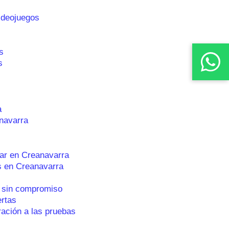
ideojuegos
s
s
a
navarra
ar en Creanavarra
s en Creanavarra
 sin compromiso
ertas
ración a las pruebas