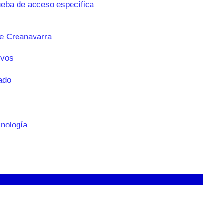
ueba de acceso específica
e Creanavarra
ivos
ado
cnología