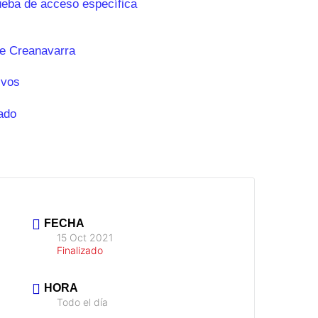
ueba de acceso específica
e Creanavarra
ivos
ado
FECHA
15 Oct 2021
Finalizado
HORA
Todo el día