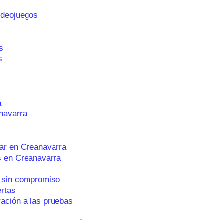
ideojuegos
s
s
a
navarra
ar en Creanavarra
s en Creanavarra
 sin compromiso
ertas
ración a las pruebas