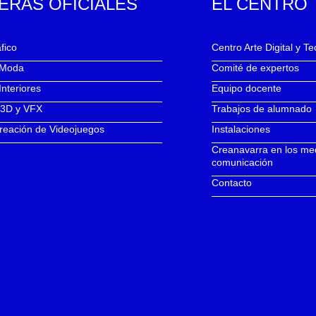
ERAS OFICIALES
EL CENTRO
fico
Centro Arte Digital y T
 Moda
Comité de expertos
Interiores
Equipo docente
 3D y VFX
Trabajos de alumnado
reación de Videojuegos
Instalaciones
Creanavarra en los me
comunicación
Contacto