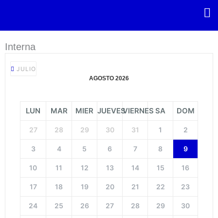
Ir
al
contenido
Interna
JULIO
AGOSTO 2026
LUN
MAR
MIER
JUEVES
VIERNES
SA
DOM
27
28
29
30
31
1
2
3
4
5
6
7
8
9
10
11
12
13
14
15
16
17
18
19
20
21
22
23
24
25
26
27
28
29
30