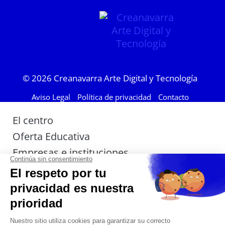
© 2026
Creanavarra Arte Digital y Tecnología
Aviso Legal
Política de privacidad
Contacto
El centro
Oferta Educativa
Empresas e instituciones
Actualidad
Admisión
Estudiantes
Contacto