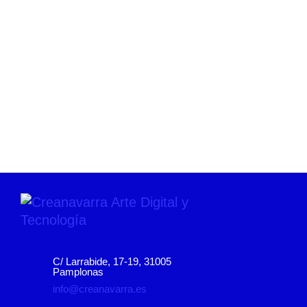
C/ Larrabide, 17-19, 31005
Pamplonas
info@creanavarra.es