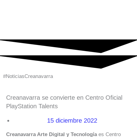
Ir
al
contenido
#NoticiasCreanavarra
Creanavarra se convierte en Centro Oficial
PlayStation Talents
15 diciembre 2022
Creanavarra Arte Digital y Tecnología
es Centro