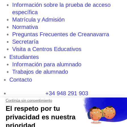
Información sobre la prueba de acceso
específica
Matrícula y Admisión
Normativa
Preguntas Frecuentes de Creanavarra
Secretaría
Visita a Centros Educativos
Estudiantes
Información para alumnado
Trabajos de alumnado
Contacto
+34 948 291 903
+34 600 404 592
I
F
T
L
P
Y
n
a
w
i
i
o