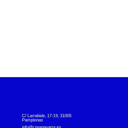
C/ Larrabide, 17-19, 31005
Pamplonas
info@creanavarra.es