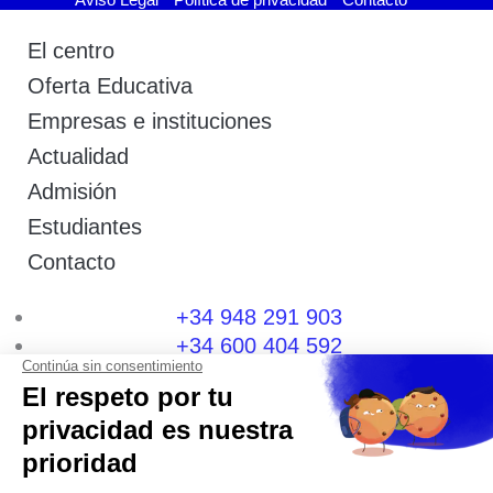
El centro
Oferta Educativa
Empresas e instituciones
Actualidad
Admisión
Estudiantes
Contacto
+34 948 291 903
+34 600 404 592
I
F
T
L
P
Y
n
a
w
i
i
o
s
c
i
n
n
u
t
e
t
k
t
t