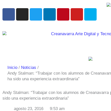
Ir
al
F
I
T
L
P
Y
S
contenido
a
n
w
i
i
o
k
c
s
i
n
n
u
y
e
t
t
k
t
t
p
b
a
t
e
e
u
e
o
g
e
d
r
b
o
r
r
i
e
e
k
a
n
s
m
t
Inicio
Noticias
Andy Stalman: “Trabajar con los alumnos de Creanavarra
ha sido una experiencia extraordinaria”
Andy Stalman: “Trabajar con los alumnos de Creanavarra p
sido una experiencia extraordinaria”
agosto 23, 2016
9:53 am