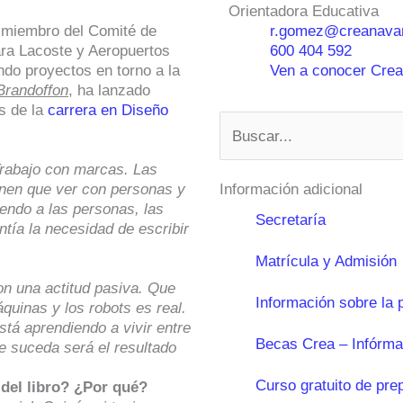
Orientadora Educativa
 miembro del Comité de
r.gomez@creanavar
ara Lacoste y Aeropuertos
600 404 592
do proyectos en torno a la
Ven a conocer Crean
Brandoffon
, ha lanzado
os de la
carrera en Diseño
Buscar
rabajo con marcas. Las
enen que ver con personas y
Información adicional
endo a las personas, las
Secretaría
tía la necesidad de escribir
Matrícula y Admisión
on una actitud pasiva. Que
Información sobre la 
quinas y los robots es real.
tá aprendiendo a vivir entre
Becas Crea – Infórma
e suceda será el resultado
Curso gratuito de pre
 del libro? ¿Por qué?