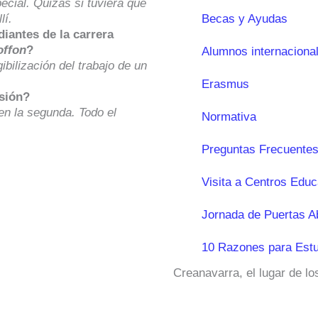
cial. Quizás si tuviera que
lí.
Becas y Ayudas
diantes de la carrera
ffon
?
Alumnos internaciona
ibilización del trabajo de un
Erasmus
sión?
 en la segunda. Todo el
Normativa
Preguntas Frecuentes
Visita a Centros Educ
Jornada de Puertas A
10 Razones para Estu
Creanavarra, el lugar de l