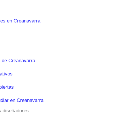
les en Creanavarra
 de Creanavarra
ativos
biertas
diar en Creanavarra
os diseñadores