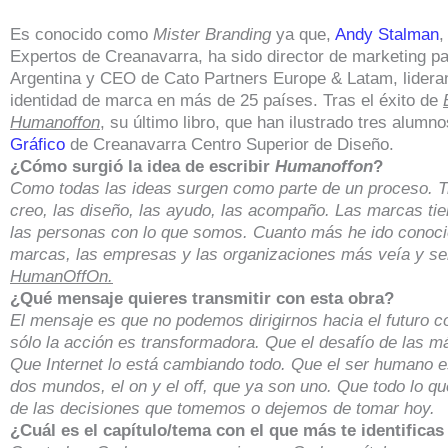
Es conocido como
Mister Branding
ya que,
Andy Stalman
,
Expertos de Creanavarra, ha sido director de marketing p
Argentina y CEO de Cato Partners Europe & Latam, lideran
identidad de marca en más de 25 países. Tras el éxito de
Humanoffon
, su último libro, que han ilustrado tres alumn
Gráfico
de Creanavarra Centro Superior de Diseño.
¿Cómo surgió la idea de escribir
Humanoffon
?
Como todas las ideas surgen como parte de un proceso. T
creo, las diseño, las ayudo, las acompaño. Las marcas ti
las personas con lo que somos. Cuanto más he ido conoci
marcas, las empresas y las organizaciones más veía y sen
HumanOffOn.
¿Qué mensaje quieres transmitir con esta obra?
El mensaje es que no podemos dirigirnos hacia el futuro c
sólo la acción es transformadora. Que el desafío de las má
Que Internet lo está cambiando todo. Que el ser humano es
dos mundos, el on y el off, que ya son uno. Que todo lo qu
de las decisiones que tomemos o dejemos de tomar hoy.
¿Cuál es el capítulo/tema con el que más te identificas