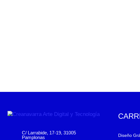
CARR
C/ Larrabide, 17-19, 31005
Diseño Grá
Pamplonas