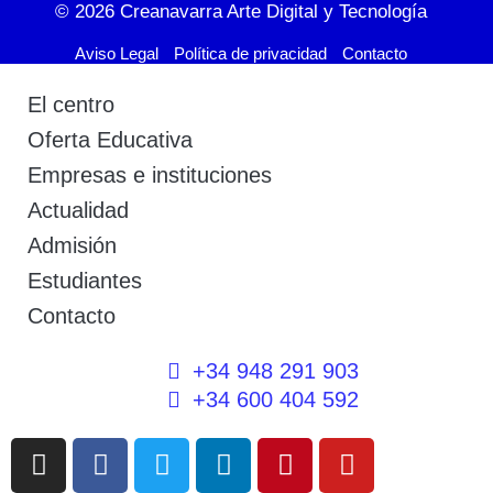
© 2026
Creanavarra Arte Digital y Tecnología
Aviso Legal
Política de privacidad
Contacto
El centro
Oferta Educativa
Empresas e instituciones
Actualidad
Admisión
Estudiantes
Contacto
+34 948 291 903
+34 600 404 592
I
F
T
L
P
Y
n
a
w
i
i
o