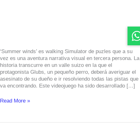
como
proyecto
de
estudios
por
el
alumnado
‘Summer winds’ es walking Simulator de puzles que a su
de
vez es una aventura narrativa visual en tercera persona. La
Diseño
historia transcurre en un valle suizo en la que el
de
protagonista Glubs, un pequeño perro, deberá averiguar el
Videojuego
asesinato de su dueño e ir resolviendo todas las pistas que
va encontrando. Este videojuego ha sido desarrollado […]
Read More »