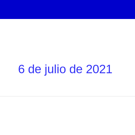
Ir
al
contenido
6 de julio de 2021
‘Summer
winds’
videojuego
walking
simulator
desarrollado