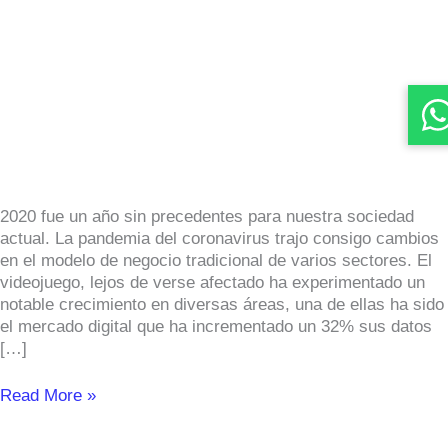
facturó
1.747
millones
en
2020,
un
18%
más
que
2020 fue un año sin precedentes para nuestra sociedad
el
actual. La pandemia del coronavirus trajo consigo cambios
ejercicio
en el modelo de negocio tradicional de varios sectores. El
anterior
videojuego, lejos de verse afectado ha experimentado un
notable crecimiento en diversas áreas, una de ellas ha sido
el mercado digital que ha incrementado un 32% sus datos
[…]
Read More »