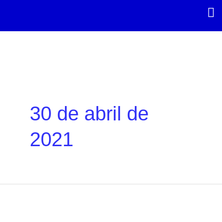
Ir
al
contenido
30 de abril de
2021
El
sector
del
videojuego