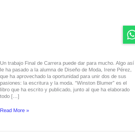
moda
en
el
Trabajo
de
Fin
de
Grado
de
Un trabajo Final de Carrera puede dar para mucho. Algo así
Irene
le ha pasado a la alumna de Diseño de Moda, Irene Pérez,
Pérez
que ha aprovechado la oportunidad para unir dos de sus
pasiones: la escritura y la moda. “Winston Blumer” es el
libro que ha escrito y publicado, junto al que ha elaborado
todo […]
Read More »