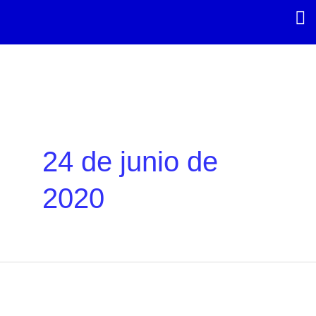
Ir
al
contenido
24 de junio de
2020
“Winston
Blumer”
escritura
y