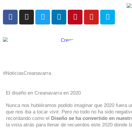
Ir
al
F
I
T
L
P
Y
S
contenido
a
n
w
i
i
o
k
c
s
i
n
n
u
y
e
t
t
k
t
t
p
b
a
t
e
e
u
e
o
g
e
d
r
b
o
r
r
i
e
e
k
a
n
s
m
t
#NoticiasCreanavarra
El diseño en Creanavarra en 2020
Nunca nos hubiéramos podido imaginar que 2020 fuera un
que nos iba a tocar vivir. Pero no todo no ha sido nega
recordando como el
Diseño se ha convertido en nuestr
la vista atrás para llenar de recuerdos este 2020 donde 