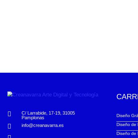
CARR
C/ Larrabide, 17-19, 31005
Diseño Grá
Pamplonas
Diseño de
info@creanavarra.es
Diseño de 