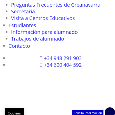
Preguntas Frecuentes de Creanavarra
Secretaría
Visita a Centros Educativos
Estudiantes
Información para alumnado
Trabajos de alumnado
Contacto
+34 948 291 903
+34 600 404 592
I
F
T
L
P
Y
n
a
w
i
i
o
s
c
i
n
n
u
Solicita Información